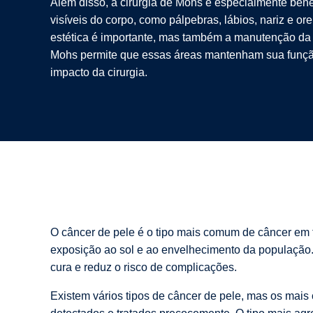
Além disso, a cirurgia de Mohs é especialmente bené
visíveis do corpo, como pálpebras, lábios, nariz e or
estética é importante, mas também a manutenção da 
Mohs permite que essas áreas mantenham sua funçã
impacto da cirurgia.
O câncer de pele é o tipo mais comum de câncer em
exposição ao sol e ao envelhecimento da população. I
cura e reduz o risco de complicações.
Existem vários tipos de câncer de pele, mas os mai