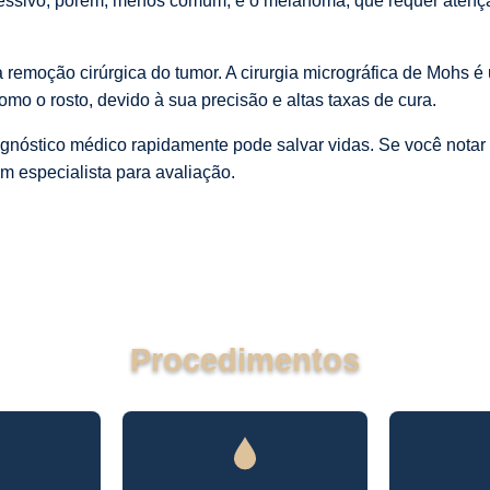
ressivo, porém, menos comum, é o melanoma, que requer atenç
 remoção cirúrgica do tumor. A cirurgia micrográfica de Mohs 
omo o rosto, devido à sua precisão e altas taxas de cura.
agnóstico médico rapidamente pode salvar vidas. Se você nota
m especialista para avaliação.
Procedimentos