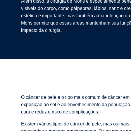
Além disso, a cirurgia de Mohs é especialmente bené
visíveis do corpo, como pálpebras, lábios, nariz e or
estética é importante, mas também a manutenção da 
Mohs permite que essas áreas mantenham sua funçã
impacto da cirurgia.
O câncer de pele é o tipo mais comum de câncer em
exposição ao sol e ao envelhecimento da população. I
cura e reduz o risco de complicações.
Existem vários tipos de câncer de pele, mas os mai