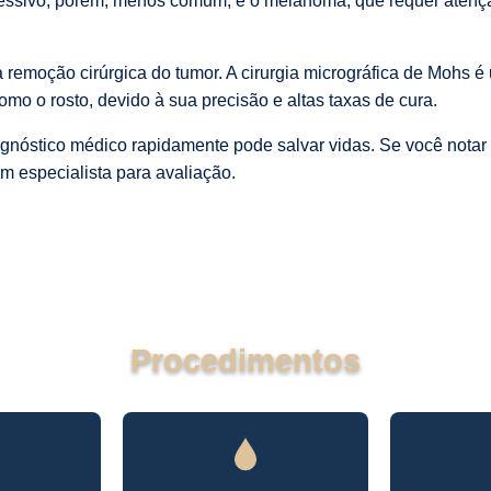
ressivo, porém, menos comum, é o melanoma, que requer atenç
 remoção cirúrgica do tumor. A cirurgia micrográfica de Mohs 
omo o rosto, devido à sua precisão e altas taxas de cura.
agnóstico médico rapidamente pode salvar vidas. Se você nota
m especialista para avaliação.
Procedimentos