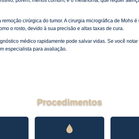
ressivo, porém, menos comum, é o melanoma, que requer atenç
 remoção cirúrgica do tumor. A cirurgia micrográfica de Mohs 
omo o rosto, devido à sua precisão e altas taxas de cura.
agnóstico médico rapidamente pode salvar vidas. Se você nota
m especialista para avaliação.
Procedimentos