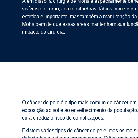
Além disso, a cirurgia de Mohs é especialmente bené
visíveis do corpo, como pálpebras, lábios, nariz e or
estética é importante, mas também a manutenção da 
Mohs permite que essas áreas mantenham sua funçã
impacto da cirurgia.
O câncer de pele é o tipo mais comum de câncer em
exposição ao sol e ao envelhecimento da população. I
cura e reduz o risco de complicações.
Existem vários tipos de câncer de pele, mas os mai