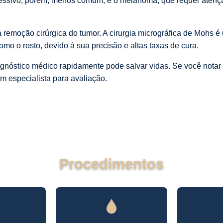
ressivo, porém, menos comum, é o melanoma, que requer atenç
 remoção cirúrgica do tumor. A cirurgia micrográfica de Mohs 
omo o rosto, devido à sua precisão e altas taxas de cura.
agnóstico médico rapidamente pode salvar vidas. Se você nota
m especialista para avaliação.
Procedimentos