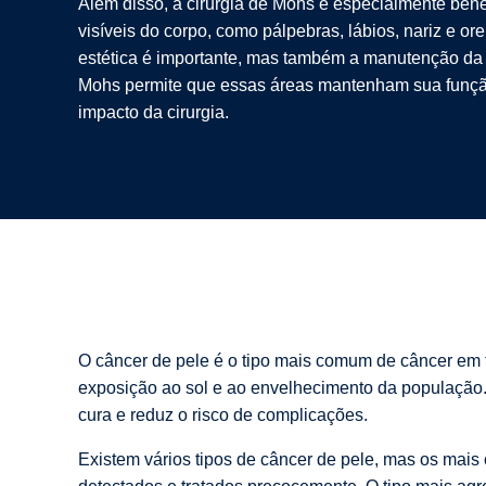
Além disso, a cirurgia de Mohs é especialmente bené
visíveis do corpo, como pálpebras, lábios, nariz e or
estética é importante, mas também a manutenção da 
Mohs permite que essas áreas mantenham sua funçã
impacto da cirurgia.
O câncer de pele é o tipo mais comum de câncer em
exposição ao sol e ao envelhecimento da população. I
cura e reduz o risco de complicações.
Existem vários tipos de câncer de pele, mas os mai